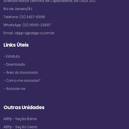
Avenida Nossa Senhora de Copacabana, 861 SALA 302
Rio de Janeiro/RJ
Telefone:
(21) 3437-9398
WhatsApp:
(21) 9590-22897
Email:
abpp-rj@abpp-rj.com.br
Links Úteis
- Estatuto
- Downloads
- Área do Associado
- Como me associar?
- Associe-se
Outras Unidades
ABPp - Seção Bahia
ABPp - Seção Ceará